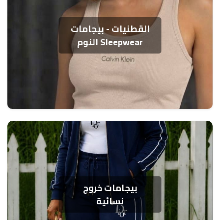
القطنيات - بيجامات
النوم Sleepwear
بيجامات خروج
نسائية